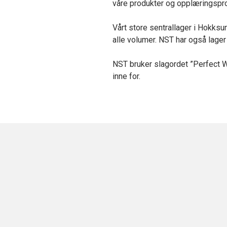
våre produkter og opplæringspro
Vårt store sentrallager i Hokksu
alle volumer. NST har også lager
NST bruker slagordet ”Perfect W
inne for.
Nyheter
Varelageret stengt i Jula 23.12 –
05.01
I juleferien er lageret stengt 23.12 – 05.01.