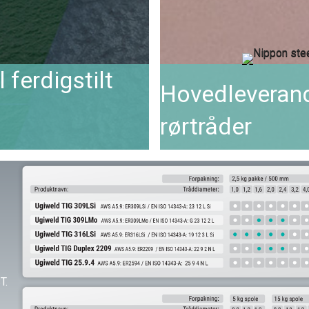
l ferdigstilt
Hovedleverand
rørtråder
T.