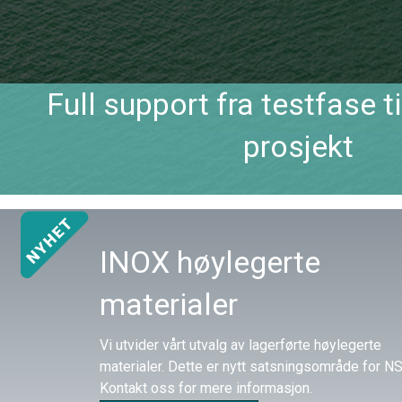
Full support fra testfase ti
prosjekt
INOX høylegerte
materialer
Vi utvider vårt utvalg av lagerførte høylegerte
materialer. Dette er nytt satsningsområde for NS
Kontakt oss for mere informasjon.