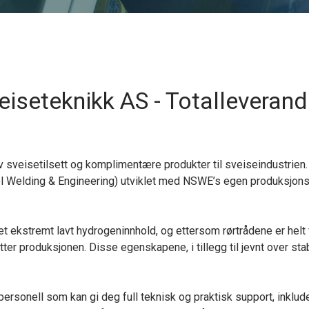
eiseteknikk AS - Totalleverand
av sveisetilsett og komplimentære produkter til sveiseindustrie
l Welding & Engineering) utviklet med NSWE’s egen produksjons
ekstremt lavt hydrogeninnhold, og ettersom rørtrådene er helt f
er produksjonen. Disse egenskapene, i tillegg til jevnt over stabi
 personell som kan gi deg full teknisk og praktisk support, inkl