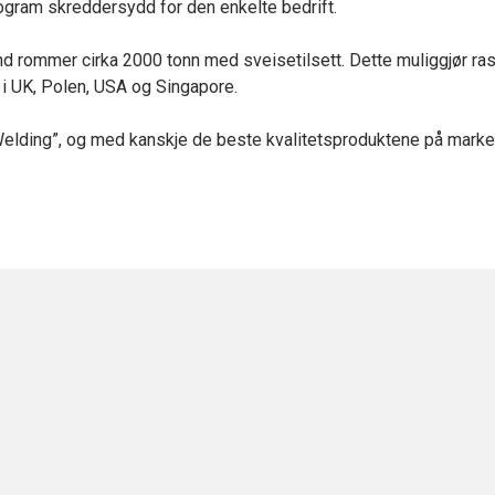
gram skreddersydd for den enkelte bedrift.
nd rommer cirka 2000 tonn med sveisetilsett. Dette muliggjør ras
 i UK, Polen, USA og Singapore.
elding”, og med kanskje de beste kvalitetsproduktene på markede
Redegjørelse for Åpenhetsloven
Åpenhetsloven skal fremme virksomheters
respekt for grunnleggende