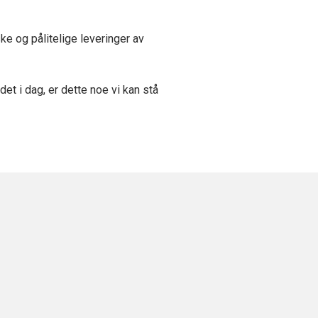
ke og pålitelige leveringer av
t i dag, er dette noe vi kan stå
Bauta Group tar over som
hovedeier av Norsk Sveiseteknikk
AS fra 01.04.2025