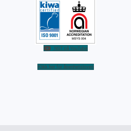
NST på YouTube
Klikk her for åpenhetsloven