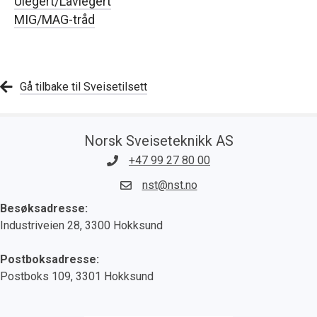
Ulegert/Lavlegert
MIG/MAG-tråd
Gå tilbake til Sveisetilsett
Norsk Sveiseteknikk AS
+47 99 27 80 00
nst@nst.no
Besøksadresse:
Industriveien 28, 3300 Hokksund
Postboksadresse:
Postboks 109, 3301 Hokksund