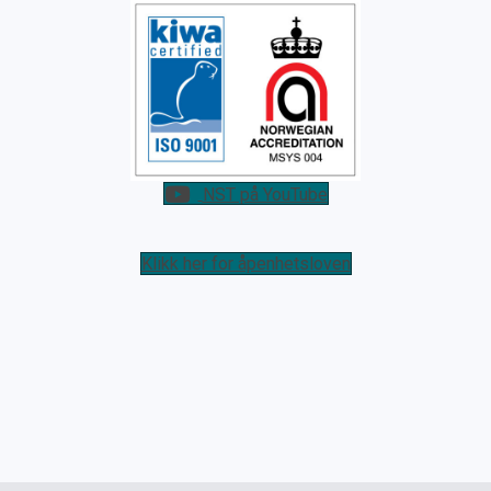
NST på YouTube
Klikk her for åpenhetsloven