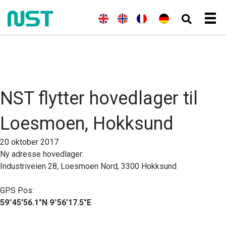
(
E
E
N
(
F
F
(
T
D
n
n
o
r
r
y
e
g
g
r
a
a
s
u
e
l
s
n
n
k
t
l
i
k
s
ç
)
s
s
s
k
a
c
k
h
)
i
h
)
s
NST flytter hovedlager til
Loesmoen, Hokksund
20 oktober 2017
Ny adresse hovedlager:
Industriveien 28, Loesmoen Nord, 3300 Hokksund
GPS Pos:
59°45’56.1″N 9°56’17.5″E