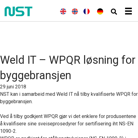
(
E
E
N
(
F
F
(
T
D
n
n
o
r
r
y
e
g
g
r
a
a
s
u
e
l
s
n
n
k
t
l
i
k
s
ç
)
s
s
s
k
a
c
k
h
)
i
h
)
s
Weld IT – WPQR løsning for
byggebransjen
29 juni 2018
NST kan i samarbeid med Weld IT nå tilby kvalifiserte WPQR for
byggebransjen.
Ved å tilby godkjent WPQR gjør vi det enklere for produsentene
å kvalifisere sine sveiseprosedyrer for sertifisering iht NS-EN
1090-2.