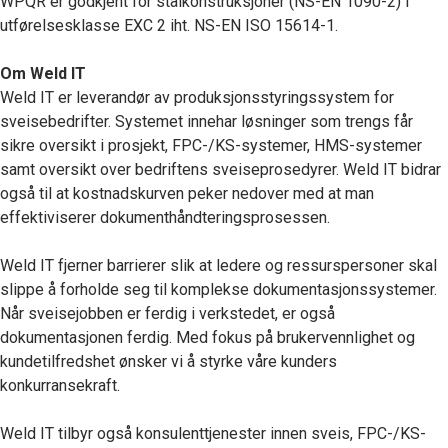
WPQR er godkjent for stålkonstruksjoner (NS-EN 1090-2) i
utførelsesklasse EXC 2 iht. NS-EN ISO 15614-1.
Om Weld IT
Weld IT er leverandør av produksjonsstyringssystem for
sveisebedrifter. Systemet innehar løsninger som trengs får
sikre oversikt i prosjekt, FPC-/KS-systemer, HMS-systemer
samt oversikt over bedriftens sveiseprosedyrer. Weld IT bidrar
også til at kostnadskurven peker nedover med at man
effektiviserer dokumenthåndteringsprosessen.
Weld IT fjerner barrierer slik at ledere og ressurspersoner skal
slippe å forholde seg til komplekse dokumentasjonssystemer.
Når sveisejobben er ferdig i verkstedet, er også
dokumentasjonen ferdig. Med fokus på brukervennlighet og
kundetilfredshet ønsker vi å styrke våre kunders
konkurransekraft.
Weld IT tilbyr også konsulenttjenester innen sveis, FPC-/KS-