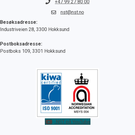
+47 99 27 80 00
nst@nst.no
Besøksadresse:
Industriveien 28, 3300 Hokksund
Postboksadresse:
Postboks 109, 3301 Hokksund
NST på YouTube