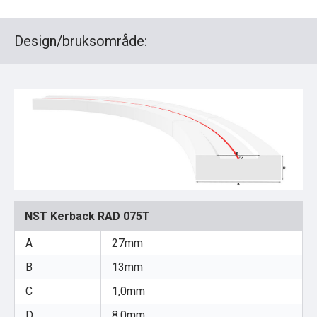
Design/bruksområde:
NST Kerback RAD 075T
A
27mm
B
13mm
C
1,0mm
D
8,0mm