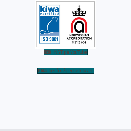
NST på YouTube
Klikk her for åpenhetsloven