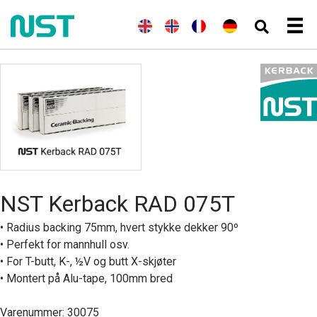
(
E
E
N
(
F
F
(
T
D
n
n
o
r
r
y
e
g
g
r
a
a
s
u
e
l
s
n
n
k
t
l
i
k
s
ç
)
s
s
s
k
a
c
k
h
)
i
h
)
s
NST Kerback RAD 075T
• Radius backing 75mm, hvert stykke dekker 90º
• Perfekt for mannhull osv.
• For T-butt, K-, ½V og butt X-skjøter
• Montert på Alu-tape, 100mm bred
Varenummer: 30075