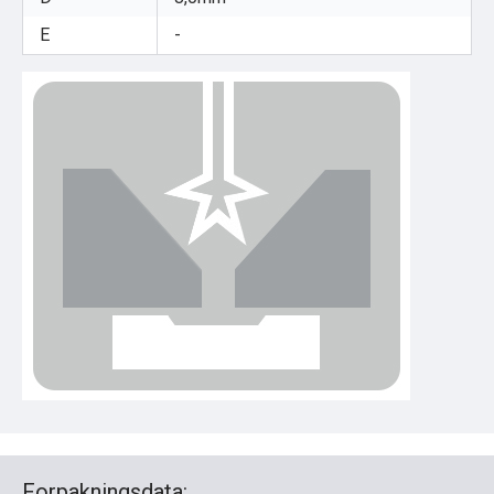
E
-
Forpakningsdata: