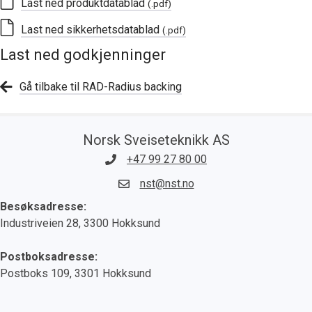
Last ned produktdatablad
(.pdf)
Last ned sikkerhetsdatablad
(.pdf)
Last ned godkjenninger
Gå tilbake til RAD-Radius backing
Norsk Sveiseteknikk AS
+47 99 27 80 00
nst@nst.no
Besøksadresse:
Industriveien 28, 3300 Hokksund
Postboksadresse:
Postboks 109, 3301 Hokksund