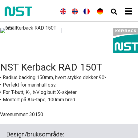
(
E
E
N
(
F
F
(
T
D
n
n
o
r
r
y
e
g
g
r
a
a
s
u
e
l
s
n
n
k
t
l
i
k
s
ç
)
s
s
s
k
a
c
k
h
)
i
h
)
s
NST Kerback RAD 150T
• Radius backing 150mm, hvert stykke dekker 90º
• Perfekt for mannhull osv.
• For T-butt, K-, ½V og butt X-skjøter
• Montert på Alu-tape, 100mm bred
Varenummer: 30150
Design/bruksområde: