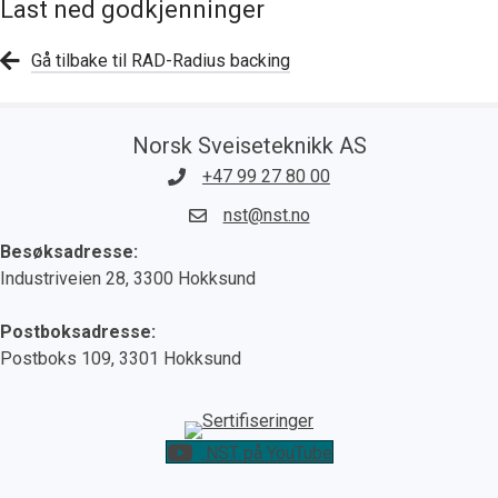
Last ned godkjenninger
Gå tilbake til RAD-Radius backing
Norsk Sveiseteknikk AS
+47 99 27 80 00
nst@nst.no
Besøksadresse:
Industriveien 28, 3300 Hokksund
Postboksadresse:
Postboks 109, 3301 Hokksund
NST på YouTube