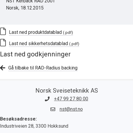
NST Kerback RAD 200T
Norsk, 18.12.2015
Last ned produktdatablad
(.pdf)
Last ned sikkerhetsdatablad
(.pdf)
Last ned godkjenninger
Gå tilbake til RAD-Radius backing
Norsk Sveiseteknikk AS
+47 99 27 80 00
nst@nst.no
Besøksadresse:
Industriveien 28, 3300 Hokksund