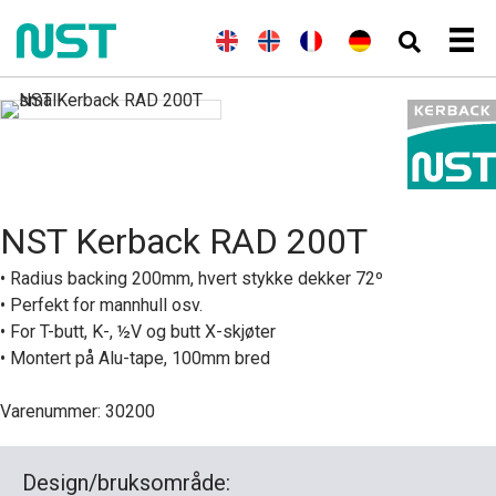
(
E
E
N
(
F
F
(
T
D
n
n
o
r
r
y
e
g
g
r
a
a
s
u
e
l
s
n
n
k
t
l
i
k
s
ç
)
s
s
s
k
a
c
k
h
)
i
h
)
s
NST Kerback RAD 200T
• Radius backing 200mm, hvert stykke dekker 72º
• Perfekt for mannhull osv.
• For T-butt, K-, ½V og butt X-skjøter
• Montert på Alu-tape, 100mm bred
Varenummer: 30200
Design/bruksområde: