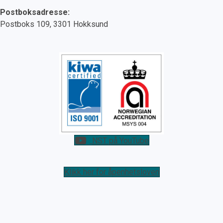
Postboksadresse:
Postboks 109, 3301 Hokksund
NST på YouTube
Klikk her for åpenhetsloven