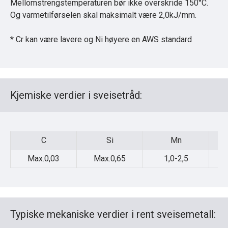
Mellomstrengstemperaturen bør ikke overskride 150°C.
Og varmetilførselen skal maksimalt være 2,0kJ/mm.
* Cr kan være lavere og Ni høyere en AWS standard
Kjemiske verdier i sveisetråd:
C
Si
Mn
C
Si
Mn
Max.0,03
Max.0,65
1,0-2,5
Typiske mekaniske verdier i rent sveisemetall: