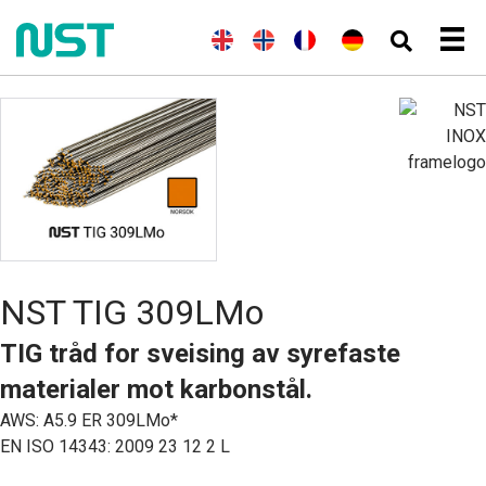
(
E
E
N
(
F
F
(
T
D
n
n
o
r
r
y
e
g
g
r
a
a
s
u
e
l
s
n
n
k
t
l
i
k
s
ç
)
s
s
s
k
a
c
k
h
)
i
h
)
s
NST TIG 309LMo
TIG tråd for sveising av syrefaste
materialer mot karbonstål.
AWS: A5.9 ER 309LMo*
EN ISO 14343: 2009 23 12 2 L