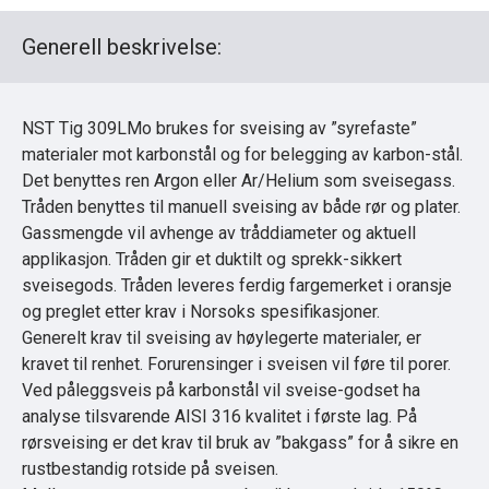
Generell beskrivelse:
NST Tig 309LMo brukes for sveising av ”syrefaste”
materialer mot karbonstål og for belegging av karbon-stål.
Det benyttes ren Argon eller Ar/Helium som sveisegass.
Tråden benyttes til manuell sveising av både rør og plater.
Gassmengde vil avhenge av tråddiameter og aktuell
applikasjon. Tråden gir et duktilt og sprekk-sikkert
sveisegods. Tråden leveres ferdig fargemerket i oransje
og preglet etter krav i Norsoks spesifikasjoner.
Generelt krav til sveising av høylegerte materialer, er
kravet til renhet. Forurensinger i sveisen vil føre til porer.
Ved påleggsveis på karbonstål vil sveise-godset ha
analyse tilsvarende AISI 316 kvalitet i første lag. På
rørsveising er det krav til bruk av ”bakgass” for å sikre en
rustbestandig rotside på sveisen.