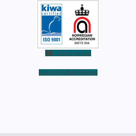
NST på YouTube
Klikk her for åpenhetsloven