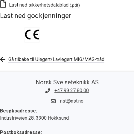
Last ned sikkerhetsdatablad
(.pdf)
Last ned godkjenninger
Gå tilbake til Ulegert/Lavlegert MIG/MAG-tråd
Norsk Sveiseteknikk AS
+47 99 27 80 00
nst@nst.no
Besøksadresse:
Industriveien 28, 3300 Hokksund
Postboksadresse: