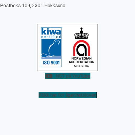
Postboks 109, 3301 Hokksund
NST på YouTube
Klikk her for åpenhetsloven