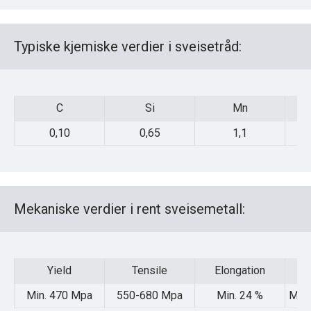
Typiske kjemiske verdier i sveisetråd:
C
Si
Mn
C
Si
Mn
0,10
0,65
1,1
Mekaniske verdier i rent sveisemetall:
Yield
Tensile
Elongation
Yield
Tensile
Elongation
Min. 470 Mpa
550-680 Mpa
Min. 24 %
Min.