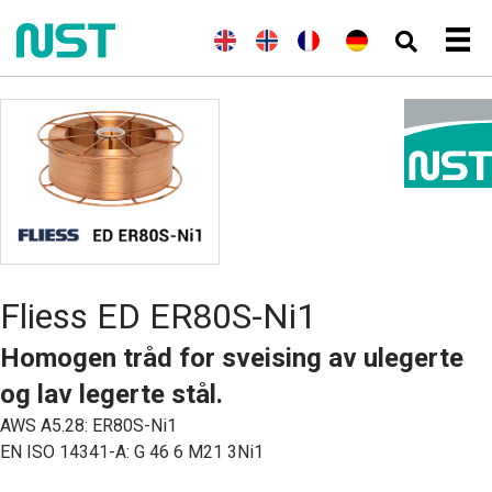
(
E
E
N
(
F
F
(
T
D
n
n
o
r
r
y
e
g
g
r
a
a
s
u
e
l
s
n
n
k
t
l
i
k
s
ç
)
s
s
s
k
a
c
k
h
)
i
h
)
s
Fliess ED ER80S-Ni1
Homogen tråd for sveising av ulegerte
og lav legerte stål.
AWS A5.28: ER80S-Ni1
EN ISO 14341-A: G 46 6 M21 3Ni1