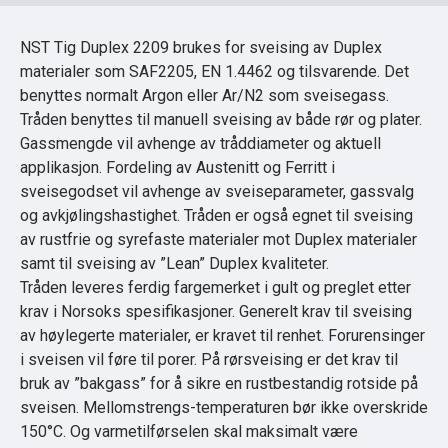
NST Tig Duplex 2209 brukes for sveising av Duplex
materialer som SAF2205, EN 1.4462 og tilsvarende. Det
benyttes normalt Argon eller Ar/N2 som sveisegass.
Tråden benyttes til manuell sveising av både rør og plater.
Gassmengde vil avhenge av tråddiameter og aktuell
applikasjon. Fordeling av Austenitt og Ferritt i
sveisegodset vil avhenge av sveiseparameter, gassvalg
og avkjølingshastighet. Tråden er også egnet til sveising
av rustfrie og syrefaste materialer mot Duplex materialer
samt til sveising av ”Lean” Duplex kvaliteter.
Tråden leveres ferdig fargemerket i gult og preglet etter
krav i Norsoks spesifikasjoner. Generelt krav til sveising
av høylegerte materialer, er kravet til renhet. Forurensinger
i sveisen vil føre til porer. På rørsveising er det krav til
bruk av ”bakgass” for å sikre en rustbestandig rotside på
sveisen. Mellomstrengs-temperaturen bør ikke overskride
150°C. Og varmetilførselen skal maksimalt være