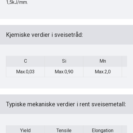
1,5kJ/mm.
Kjemiske verdier i sveisetråd:
C
Si
Mn
C
Si
Mn
Max.0,03
Max.0,90
Max.2,0
Typiske mekaniske verdier i rent sveisemetall:
Yield
Tensile
Elongation